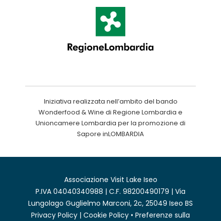
Iniziativa realizzata nell’ambito del bando
Wonderfood & Wine di Regione Lombardia e
Unioncamere Lombardia per la promozione di
Sapore inLOMBARDIA
Associazione Visit Lake Iseo
P.IVA 04040340988 | C.F. 98200490179 | Via
Lungolago Guglielmo Marconi, 2c, 25049 Iseo BS
Privacy Policy
|
Cookie Policy
•
Preferenze sulla