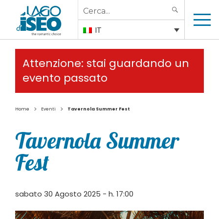
Search
SEARCH
for:
IT
Attenzione: stai guardando un
evento passato
>
>
Home
Eventi
Tavernola Summer Fest
Tavernola Summer
Fest
sabato 30 Agosto 2025 - h. 17:00