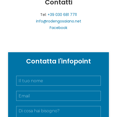
Contatti
Tel:
+39 030 681 7711
info@rodengosaiano.net
Facebook
Contatta l'infopoint
N
o
m
E
e
m
e
a
c
M
i
o
e
l
g