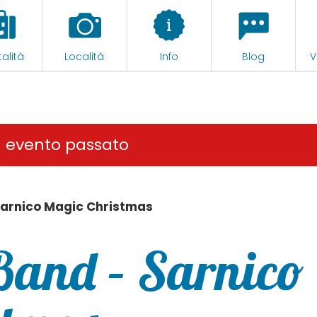
alità
Località
Info
Blog
V
n evento passato
 Sarnico Magic Christmas
 Band – Sarnico