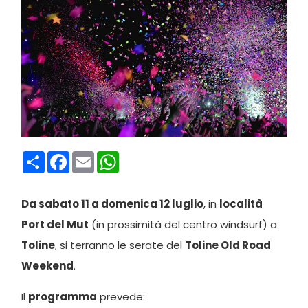
Condividi
Facebook
Email
WhatsApp
Da sabato 11 a domenica 12 luglio
, in
località
Port del Mut
(in prossimità del centro windsurf) a
Toline
, si terranno le serate del
Toline Old Road
Weekend
.
Il
programma
prevede: