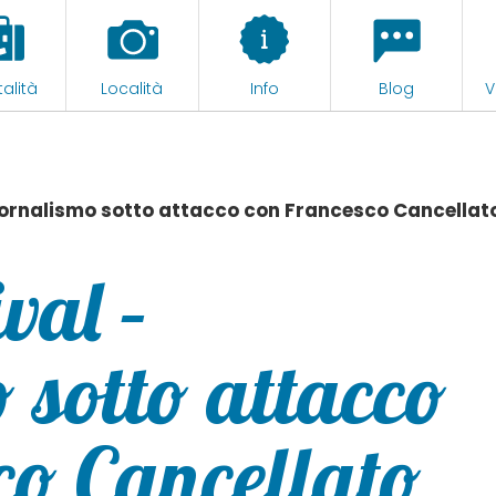
alità
Località
Info
Blog
V
iornalismo sotto attacco con Francesco Cancellat
val –
 sotto attacco
co Cancellato