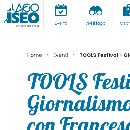
Eventi
Vivi il lago
Ospit
>
>
Home
Eventi
TOOLS Festival – G
TOOLS Festi
Giornalismo
con Frances