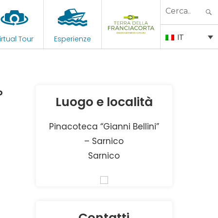
Search
for:
IT
irtual Tour
Esperienze
o
Luogo e località
Pinacoteca “Gianni Bellini”
– Sarnico
Sarnico
Contatti