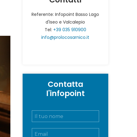
Referente: Infopoint Basso Lago
d'Iseo e Valcalepio
Tel:
+39 035 910900
info@prolocosarnico.it
Contatta
l'infopoint
N
o
m
E
e
m