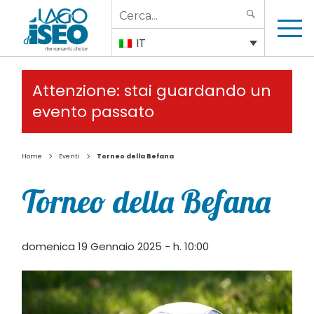
Search
SEARCH
for:
IT
Attenzione: stai guardando un
evento passato
>
>
Home
Eventi
Torneo della Befana
Torneo della Befana
domenica 19 Gennaio 2025 - h. 10:00