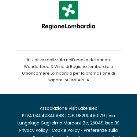
Iniziativa realizzata nell’ambito del bando
Wonderfood & Wine di Regione Lombardia e
Unioncamere Lombardia per la promozione di
Sapore inLOMBARDIA
Associazione Visit Lake Iseo
P.IVA 04040340988 | C.F. 98200490179 | Via
Lungolago Guglielmo Marconi, 2c, 25049 Iseo BS
Privacy Policy
|
Cookie Policy
•
Preferenze sulla