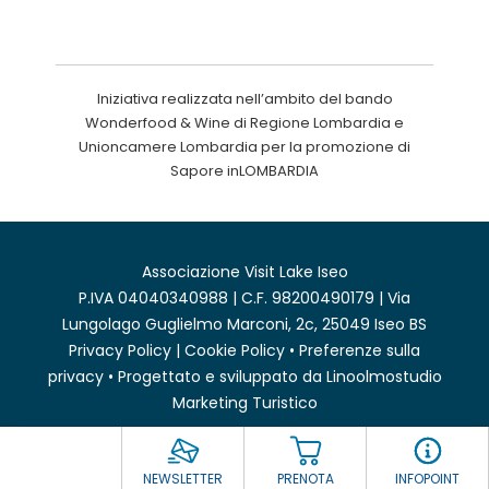
Iniziativa realizzata nell’ambito del bando
Wonderfood & Wine di Regione Lombardia e
Unioncamere Lombardia per la promozione di
Sapore inLOMBARDIA
Associazione Visit Lake Iseo
P.IVA 04040340988 | C.F. 98200490179 | Via
Lungolago Guglielmo Marconi, 2c, 25049 Iseo BS
Privacy Policy
|
Cookie Policy
•
Preferenze sulla
privacy
• Progettato e sviluppato da
Linoolmostudio
Marketing Turistico
NEWSLETTER
PRENOTA
INFOPOINT