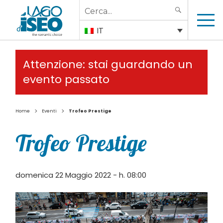
Search
SEARCH
for:
IT
Attenzione: stai guardando un
evento passato
>
>
Home
Eventi
Trofeo Prestige
Trofeo Prestige
domenica 22 Maggio 2022 - h. 08:00