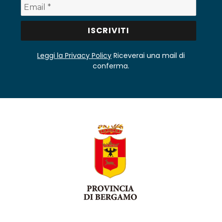
Leggi la Privacy Policy
Riceverai una mail di
conferma.