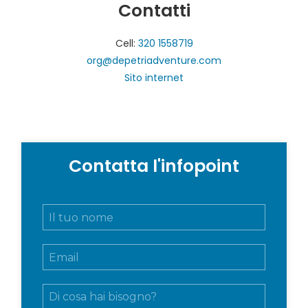
Contatti
Cell:
320 1558719
org@depetriadventure.com
Sito internet
Contatta l'infopoint
N
o
m
E
e
m
e
a
c
M
i
o
e
l
g