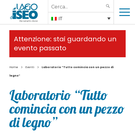
Search
SEARCH
for:
IT
Attenzione: stai guardando un
evento passato
>
>
Home
Eventi
Laboratorio “Tutto comincia con un pezzo di
legno”
Laboratorio “Tutto
comincia con un pezzo
di legno”