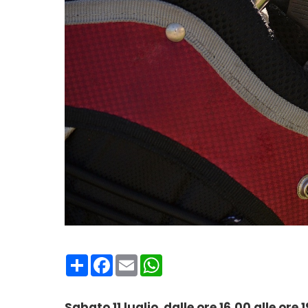
Condividi
Facebook
Email
WhatsApp
Sabato 11 luglio
,
dalle ore 16.00 alle ore 