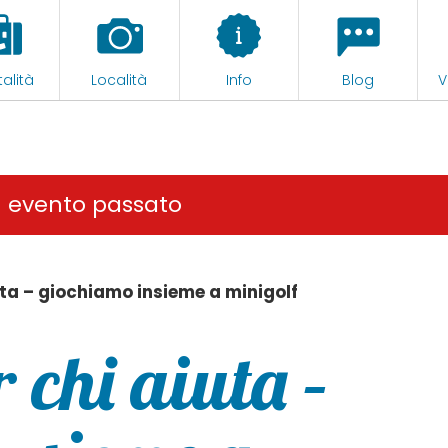
alità
Località
Info
Blog
V
n evento passato
uta – giochiamo insieme a minigolf
 chi aiuta –