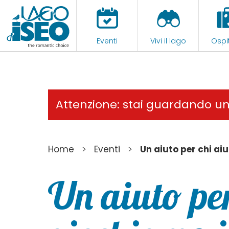
Eventi
Vivi il lago
Ospit
Attenzione: stai guardando u
>
>
Home
Eventi
Un aiuto per chi ai
Un aiuto per