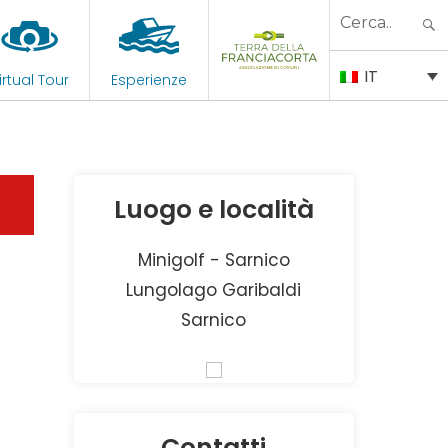
Search
for:
IT
irtual Tour
Esperienze
Luogo e località
Minigolf - Sarnico
Lungolago Garibaldi
Sarnico
Contatti