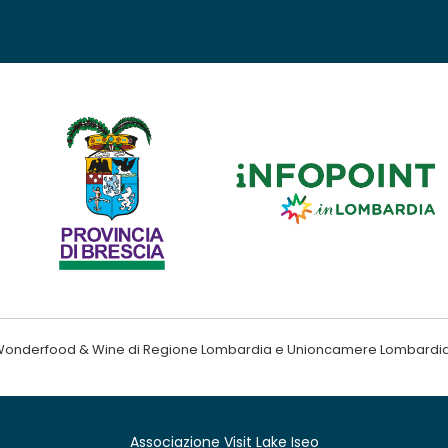
ndo Wonderfood & Wine di Regione Lombardia e Unioncamere Lombardi
Associazione Visit Lake Iseo