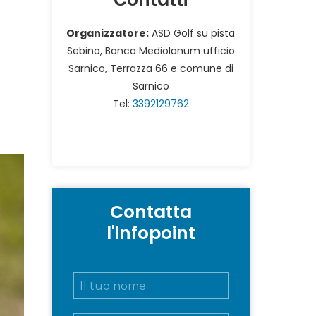
Organizzatore:
ASD Golf su pista
Sebino, Banca Mediolanum ufficio
Sarnico, Terrazza 66 e comune di
Sarnico
Tel:
3392129762
Contatta
l'infopoint
N
o
m