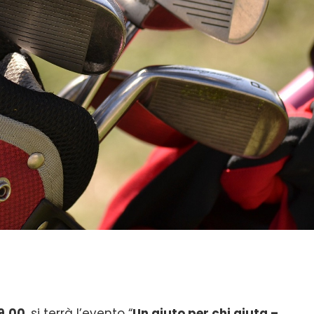
19.00
, si terrà l’evento “
Un aiuto per chi aiuta –