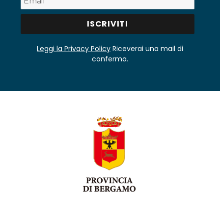
Leggi la Privacy Policy
Riceverai una mail di
conferma.