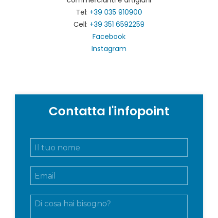
commercianti e artigiani
Tel:
+39 035 910900
Cell:
+39 351 6592259
Facebook
Instagram
Contatta l'infopoint
N
o
m
E
e
m
e
a
c
M
i
o
e
l
g