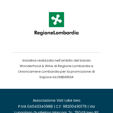
Iniziativa realizzata nell’ambito del bando
Wonderfood & Wine di Regione Lombardia e
Unioncamere Lombardia per la promozione di
Sapore inLOMBARDIA
Associazione Visit Lake Iseo
P.IVA 04040340988 | C.F. 98200490179 | Via
Lungolago Guglielmo Marconi, 2c, 25049 Iseo BS