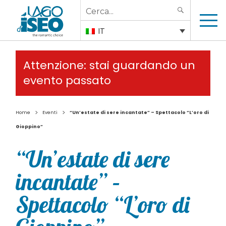
Search
SEARCH
for:
IT
Attenzione: stai guardando un
evento passato
>
>
Home
Eventi
“Un’estate di sere incantate” – Spettacolo “L’oro di
Gioppino”
“Un’estate di sere
incantate” –
Spettacolo “L’oro di