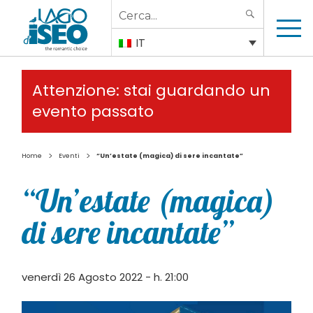
Search
SEARCH
for:
IT
Attenzione: stai guardando un
evento passato
>
>
Home
Eventi
“Un’estate (magica) di sere incantate”
“Un’estate (magica)
di sere incantate”
venerdì 26 Agosto 2022 - h. 21:00