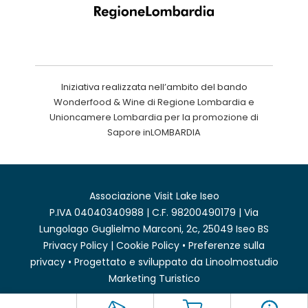
Iniziativa realizzata nell’ambito del bando
Wonderfood & Wine di Regione Lombardia e
Unioncamere Lombardia per la promozione di
Sapore inLOMBARDIA
Associazione Visit Lake Iseo
P.IVA 04040340988 | C.F. 98200490179 | Via
Lungolago Guglielmo Marconi, 2c, 25049 Iseo BS
Privacy Policy
|
Cookie Policy
•
Preferenze sulla
privacy
• Progettato e sviluppato da
Linoolmostudio
Marketing Turistico