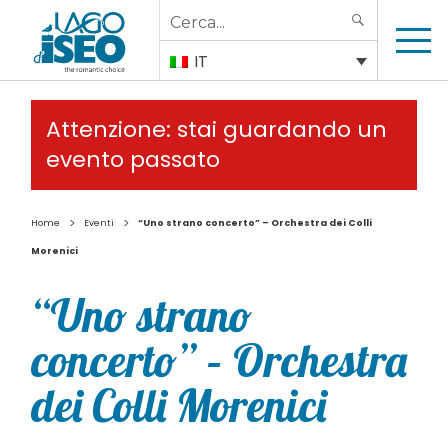
Search
SEARCH
for:
IT
Attenzione: stai guardando un
evento passato
>
>
Home
Eventi
“Uno strano concerto” – Orchestra dei Colli
Morenici
“Uno strano
concerto” – Orchestra
dei Colli Morenici