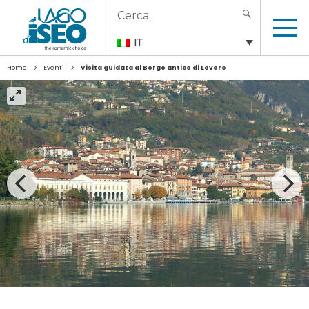
Search
SEARCH
for:
IT
>
>
Home
Eventi
Visita guidata al Borgo antico di Lovere