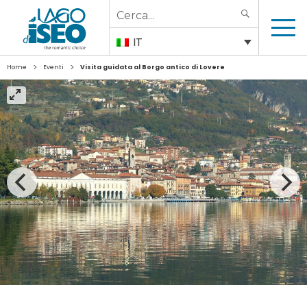
Search
SEARCH
for:
IT
>
>
Home
Eventi
Visita guidata al Borgo antico di Lovere