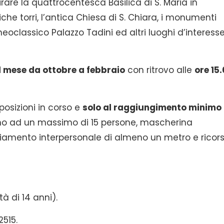
rare la quattrocentesca Basilica di S. Maria in
che torri, l’antica Chiesa di S. Chiara, i monumenti
l neoclassico Palazzo Tadini ed altri luoghi d’interess
 mese da ottobre a febbraio
con ritrovo alle
ore 15
sposizioni in corso e
solo al raggiungimento minimo 
no ad un massimo di 15 persone, mascherina
anziamento interpersonale di almeno un metro e ricor
à di 14 anni).
2515.