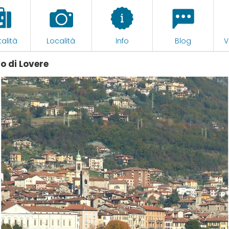
alità
Località
Info
Blog
V
o di Lovere