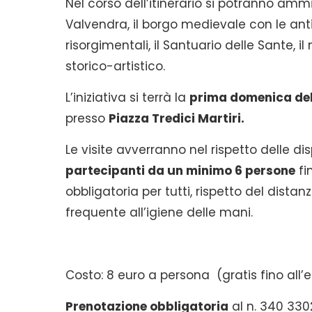
Nel corso dell’itinerario si potranno ammi
Valvendra, il borgo medievale con le anti
risorgimentali, il Santuario delle Sante, i
storico-artistico.
L’iniziativa si terrà la
prima domenica del
presso
Piazza Tredici Martiri.
Le visite avverranno nel rispetto delle di
partecipanti da un minimo 6 persone
fi
obbligatoria per tutti, rispetto del dist
frequente all’igiene delle mani.
Costo: 8 euro a persona (gratis fino all’et
Prenotazione obbligatoria
al n. 340 330