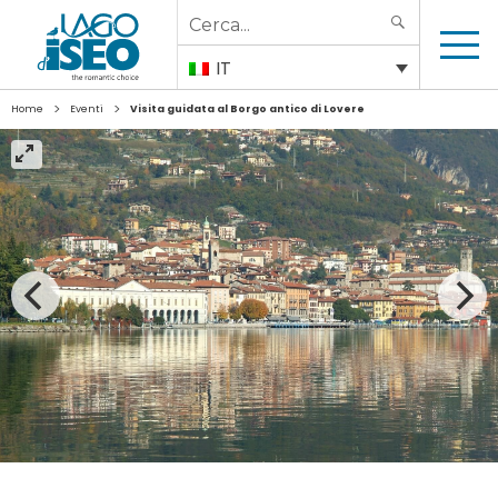
Search
SEARCH
for:
IT
>
>
Home
Eventi
Visita guidata al Borgo antico di Lovere