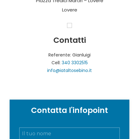
Piazza Tredici Martiri – Lovere
Lovere
Contatti
Referente: Gianluigi
Cell:
340 3302515
info@iataltosebino.it
Contatta l'infopoint
N
o