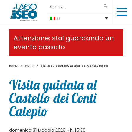
Search
SEARCH
for:
IT
Attenzione: stai guardando un
evento passato
>
>
Home
Eventi
Visita guidata al Castello dei Conti Calepio
Visita guidata al
Castello dei Conti
Calepio
domenica 31 Maggio 2026 - h. 15:30