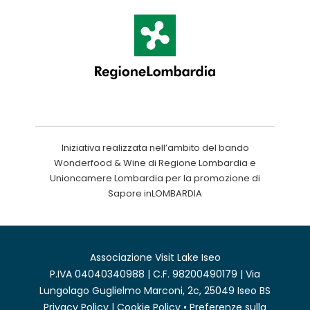
Iniziativa realizzata nell’ambito del bando
Wonderfood & Wine di Regione Lombardia e
Unioncamere Lombardia per la promozione di
Sapore inLOMBARDIA
Associazione Visit Lake Iseo
P.IVA 04040340988 | C.F. 98200490179 | Via
Lungolago Guglielmo Marconi, 2c, 25049 Iseo BS
Privacy Policy
|
Cookie Policy
•
Preferenze sulla