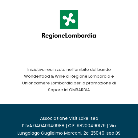
Iniziativa realizzata nell’ambito del bando
Wonderfood & Wine di Regione Lombardia e
Unioncamere Lombardia per la promozione di
Sapore inLOMBARDIA
Associazione Visit Lake Iseo
P.IVA 04040340988 | C.F. 98200490179 | Via
Lungolago Guglielmo Marconi, 2c, 25049 Iseo BS