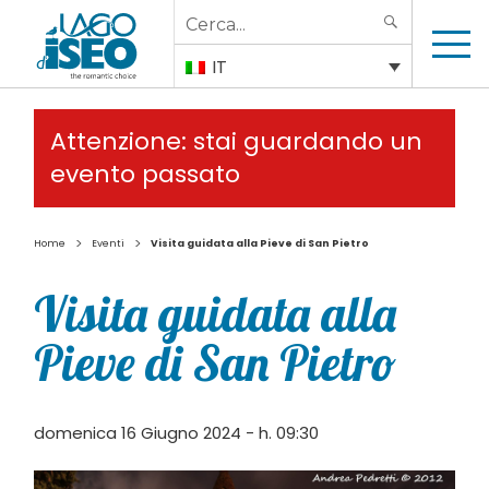
Search
SEARCH
for:
IT
Attenzione: stai guardando un
evento passato
>
>
Home
Eventi
Visita guidata alla Pieve di San Pietro
Visita guidata alla
Pieve di San Pietro
domenica 16 Giugno 2024 - h. 09:30