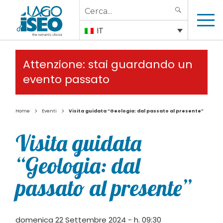
Search
SEARCH
for:
IT
Attenzione: stai guardando un
evento passato
>
>
Home
Eventi
Visita guidata “Geologia: dal passato al presente”
Visita guidata
“Geologia: dal
passato al presente”
domenica 22 Settembre 2024 - h. 09:30