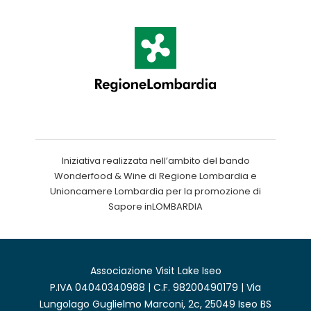
Iniziativa realizzata nell’ambito del bando
Wonderfood & Wine di Regione Lombardia e
Unioncamere Lombardia per la promozione di
Sapore inLOMBARDIA
Associazione Visit Lake Iseo
P.IVA 04040340988 | C.F. 98200490179 | Via
Lungolago Guglielmo Marconi, 2c, 25049 Iseo BS