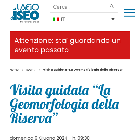
Search
SEARCH
for:
IT
Attenzione: stai guardando un
evento passato
>
>
Home
Eventi
Visita guidata “La Geomorfologia della Riserva”
Visita guidata “La
Geomorfologia della
Riserva”
domenica 9 Giugno 2024 - h. 09:30