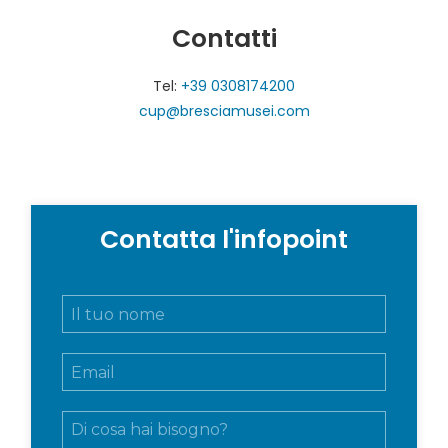
Contatti
Tel:
+39 0308174200
cup@bresciamusei.com
Contatta l'infopoint
N
o
m
E
e
m
e
a
c
M
i
o
e
l
g