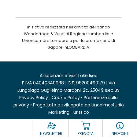
Iniziativa realizzata nell’ambito del bando
Wonderfood & Wine di Regione Lombardia e
Unioncamere Lombardia per la promozione di
Sapore inLOMBARDIA
Associazione Visit Lake Iseo
P.IVA 04040340988 | C.F. 98200490179 | Via
Lungolago Guglielmo Marconi, 2c, 25049 Iseo BS
Privacy Policy
|
Cookie Policy
•
Preferenze sulla
privacy
• Progettato e sviluppato da
Linoolmostudio
Marketing Turistico
NEWSLETTER
PRENOTA
INFOPOINT