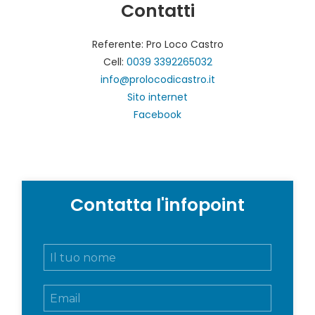
Contatti
Referente: Pro Loco Castro
Cell:
0039 3392265032
info@prolocodicastro.it
Sito internet
Facebook
Contatta l'infopoint
N
o
m
E
e
m
e