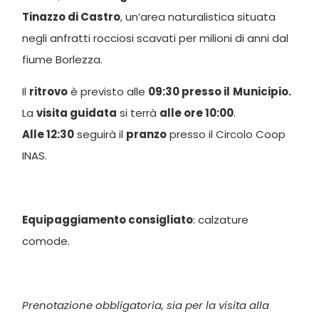
Tinazzo di Castro
, un’area naturalistica situata
negli anfratti rocciosi scavati per milioni di anni dal
fiume Borlezza.
Il
ritrovo
è previsto alle
09:30 presso il
Municipio.
La
visita guidata
si terrà
alle ore 10:00
.
Alle 12:30
seguirà il
pranzo
presso il Circolo Coop
INAS.
Equipaggiamento consigliato
: calzature
comode.
Prenotazione obbligatoria, sia per la visita alla