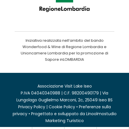
Iniziativa realizzata nell’ambito del bando
Wonderfood & Wine di Regione Lombardia e
Unioncamere Lombardia per la promozione di
Sapore inLOMBARDIA
Associazione Visit Lake Iseo
P.IVA 04040340988 | C.F. 98200490179 | Via
Lungolago Guglielmo Marconi, 2c, 25049 Iseo BS
Privacy Policy
|
Cookie Policy
•
Preferenze sulla
privacy
• Progettato e sviluppato da
Linoolmostudio
Marketing Turistico