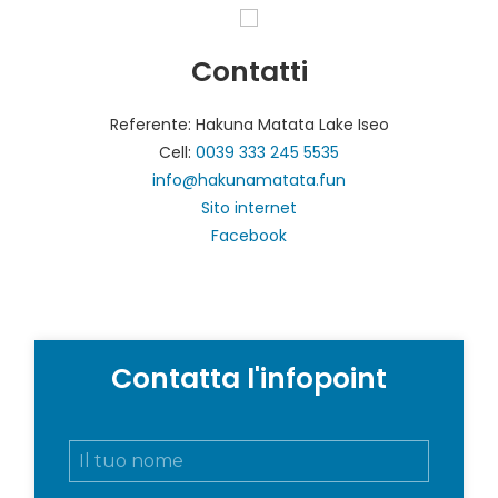
Contatti
Referente: Hakuna Matata Lake Iseo
Cell:
0039 333 245 5535
info@hakunamatata.fun
Sito internet
Facebook
Contatta l'infopoint
N
o
m