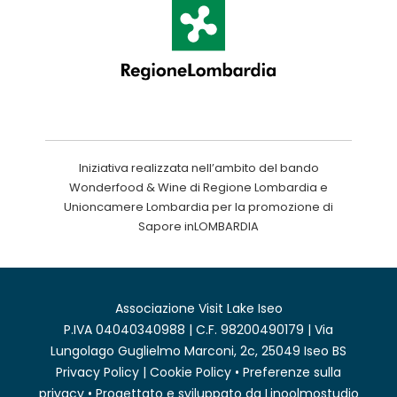
Iniziativa realizzata nell’ambito del bando
Wonderfood & Wine di Regione Lombardia e
Unioncamere Lombardia per la promozione di
Sapore inLOMBARDIA
Associazione Visit Lake Iseo
P.IVA 04040340988 | C.F. 98200490179 | Via
Lungolago Guglielmo Marconi, 2c, 25049 Iseo BS
Privacy Policy
|
Cookie Policy
•
Preferenze sulla
privacy
• Progettato e sviluppato da
Linoolmostudio