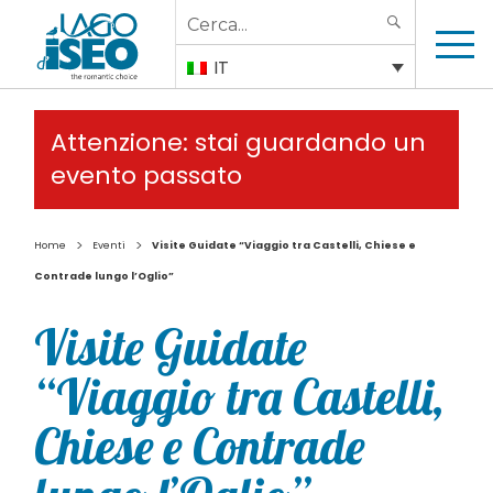
Search
SEARCH
for:
IT
Attenzione: stai guardando un
evento passato
>
>
Home
Eventi
Visite Guidate “Viaggio tra Castelli, Chiese e
Contrade lungo l’Oglio”
Visite Guidate
“Viaggio tra Castelli,
Chiese e Contrade