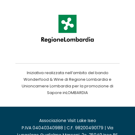
Iniziativa realizzata nell’ambito del bando
Wonderfood & Wine di Regione Lombardia e
Unioncamere Lombardia per la promozione di
Sapore inLOMBARDIA
Associazione Visit Lake Iseo
P.IVA 04040340988 | C.F. 98200490179 | Via
Lungolago Guglielmo Marconi, 2c, 25049 Iseo BS