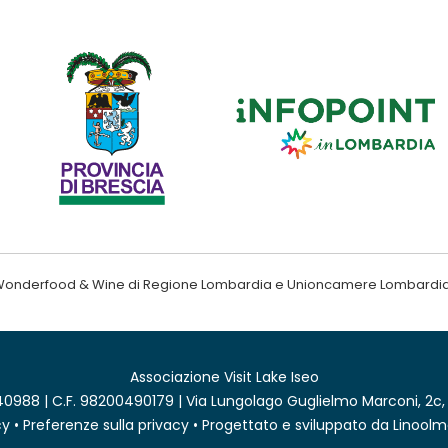
ndo Wonderfood & Wine di Regione Lombardia e Unioncamere Lombardi
Associazione Visit Lake Iseo
0988 | C.F. 98200490179 | Via Lungolago Guglielmo Marconi, 2c,
cy
•
Preferenze sulla privacy
• Progettato e sviluppato da
Linoolm