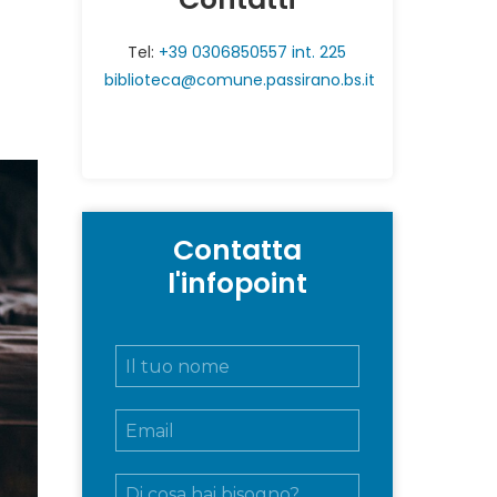
Tel:
+39 0306850557 int. 225
biblioteca@comune.passirano.bs.it
Contatta
l'infopoint
N
o
m
E
e
m
e
a
c
M
i
o