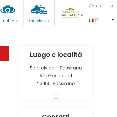
Search
for:
IT
irtual Tour
Esperienze
Luogo e località
Sala civica - Passirano
Via Garibaldi, 1
25050, Passirano
Contatti