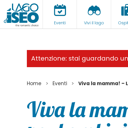
Eventi
Vivi il lago
Ospit
Attenzione: stai guardando u
>
>
Home
Eventi
Viva la mamma! – L
Viva la mam