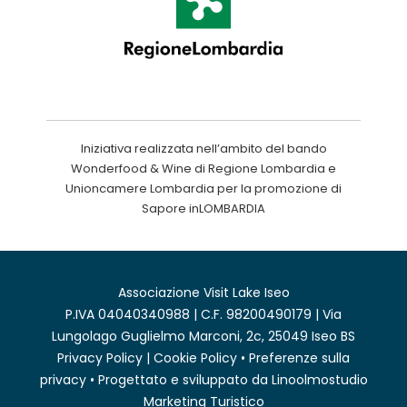
Iniziativa realizzata nell’ambito del bando
Wonderfood & Wine di Regione Lombardia e
Unioncamere Lombardia per la promozione di
Sapore inLOMBARDIA
Associazione Visit Lake Iseo
P.IVA 04040340988 | C.F. 98200490179 | Via
Lungolago Guglielmo Marconi, 2c, 25049 Iseo BS
Privacy Policy
|
Cookie Policy
•
Preferenze sulla
privacy
• Progettato e sviluppato da
Linoolmostudio
Marketing Turistico