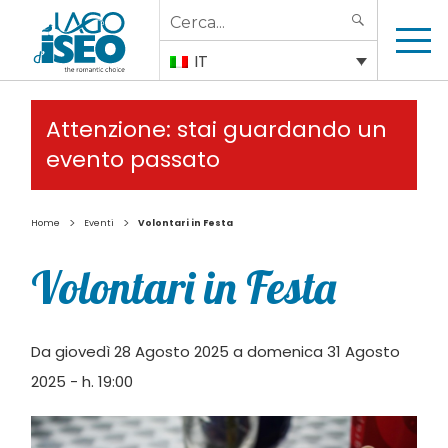
Search
SEARCH
for:
IT
Attenzione: stai guardando un
evento passato
>
>
Home
Eventi
Volontari in Festa
Volontari in Festa
Da giovedì 28 Agosto 2025 a domenica 31 Agosto
2025 - h. 19:00