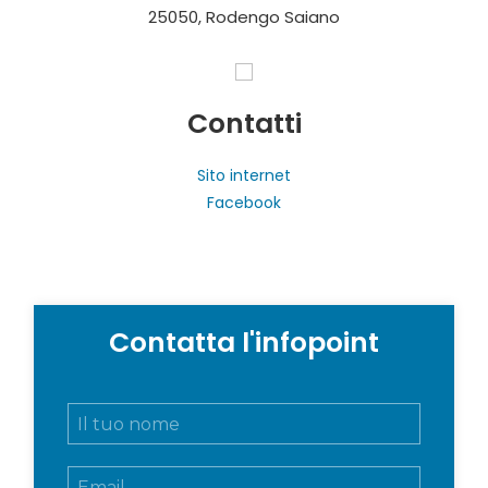
25050, Rodengo Saiano
Contatti
Sito internet
Facebook
Contatta l'infopoint
N
o
m
E
e