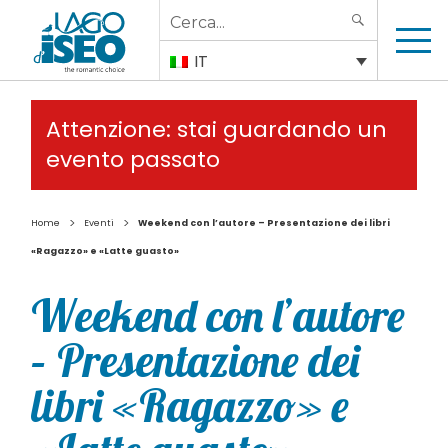
Search
SEARCH
for:
IT
Attenzione: stai guardando un
evento passato
>
>
Home
Eventi
Weekend con l’autore – Presentazione dei libri
«Ragazzo» e «Latte guasto»
Weekend con l’autore
– Presentazione dei
libri «Ragazzo» e