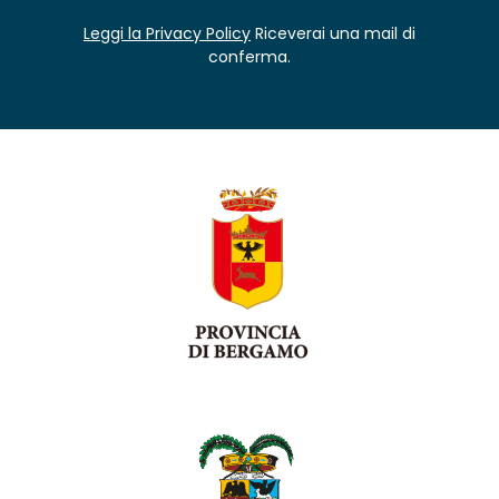
Leggi la Privacy Policy
Riceverai una mail di
conferma.