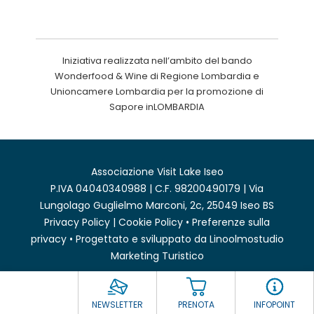
Iniziativa realizzata nell’ambito del bando
Wonderfood & Wine di Regione Lombardia e
Unioncamere Lombardia per la promozione di
Sapore inLOMBARDIA
Associazione Visit Lake Iseo
P.IVA 04040340988 | C.F. 98200490179 | Via
Lungolago Guglielmo Marconi, 2c, 25049 Iseo BS
Privacy Policy
|
Cookie Policy
•
Preferenze sulla
privacy
• Progettato e sviluppato da
Linoolmostudio
Marketing Turistico
NEWSLETTER
PRENOTA
INFOPOINT