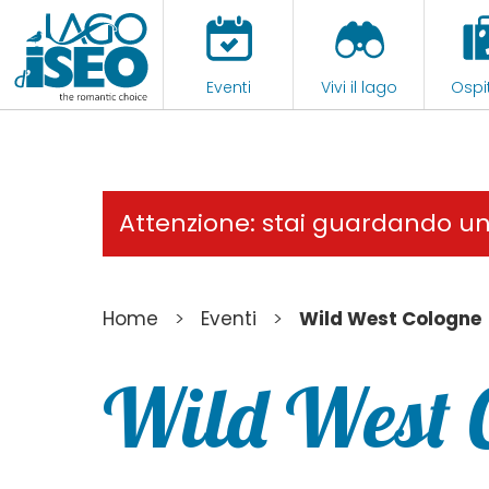
Eventi
Vivi il lago
Ospit
Attenzione: stai guardando u
>
>
Home
Eventi
Wild West Cologne
Wild West 