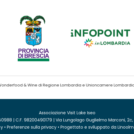
ndo Wonderfood & Wine di Regione Lombardia e Unioncamere Lombardi
Associazione Visit Lake Iseo
0988 | C.F. 98200490179 | Via Lungolago Guglielmo Marconi, 2c,
cy
•
Preferenze sulla privacy
• Progettato e sviluppato da
Linoolm