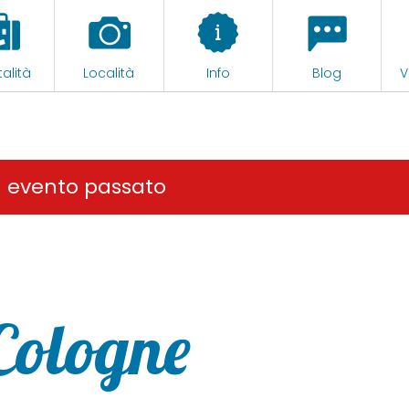
alità
Località
Info
Blog
V
n evento passato
Cologne