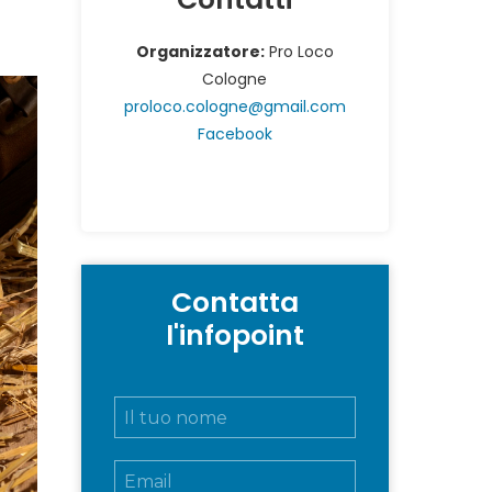
Organizzatore:
Pro Loco
Cologne
proloco.cologne@gmail.com
Facebook
Contatta
l'infopoint
N
o
m
E
e
m