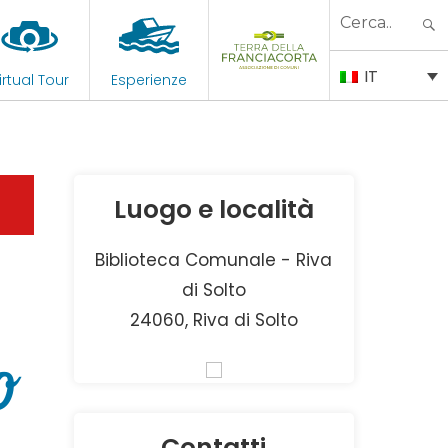
Search
for:
IT
irtual Tour
Esperienze
Luogo e località
Biblioteca Comunale - Riva
di Solto
24060, Riva di Solto
o
Contatti