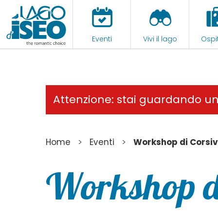
Eventi
Vivi il lago
Ospit
Attenzione: stai guardando u
>
>
Home
Eventi
Workshop di Corsivo
Workshop di