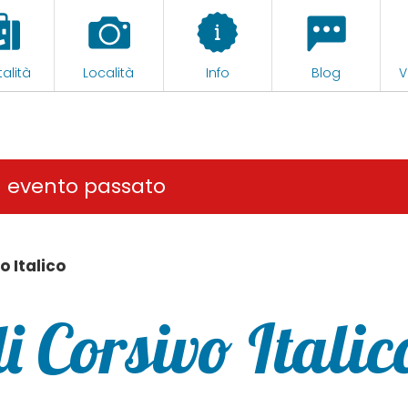
alità
Località
Info
Blog
V
n evento passato
 Italico
 Corsivo Italic