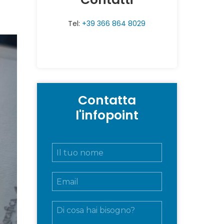
Tel:
+39 366 864 8029
Contatta
l'infopoint
N
o
m
E
e
m
e
a
c
M
i
o
e
l
g