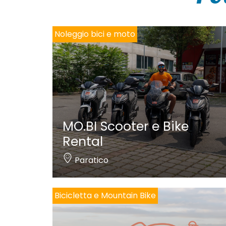
Noleggio bici e moto
MO.BI Scooter e Bike
Rental
Paratico
Bicicletta e Mountain Bike