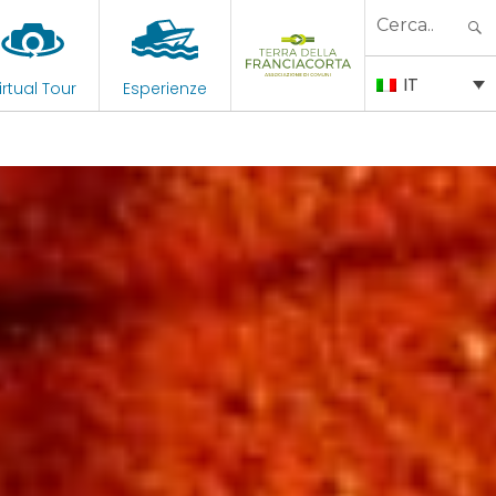
Search
for:
IT
irtual Tour
Esperienze