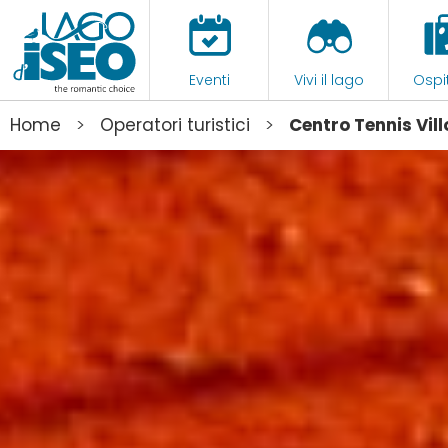
Eventi
Vivi il lago
Ospit
>
>
Home
Operatori turistici
Centro Tennis Vil