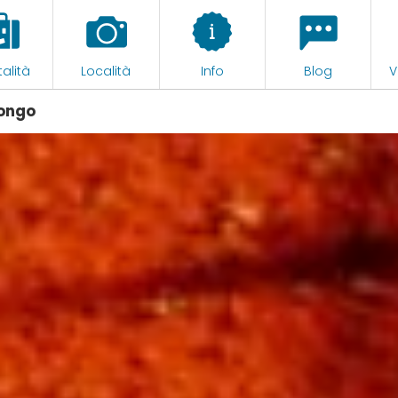
alità
Località
Info
Blog
V
longo