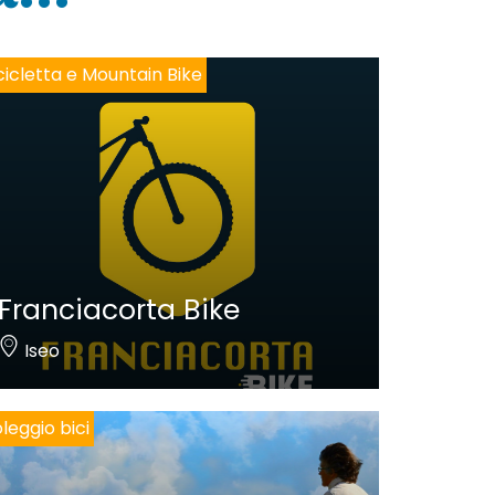
cicletta e Mountain Bike
Franciacorta Bike
Iseo
leggio bici