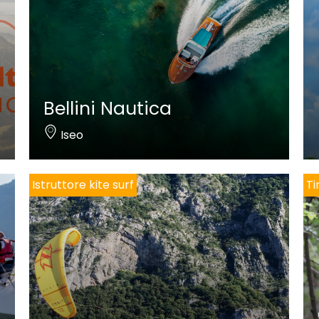
Bellini Nautica
Iseo
Istruttore kite surf
Ti