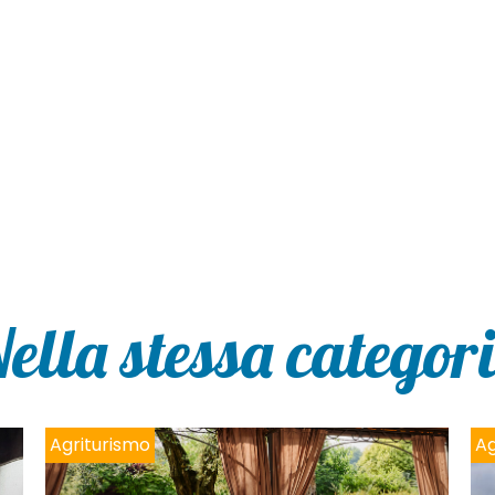
ella stessa categor
Agriturismo
Ag