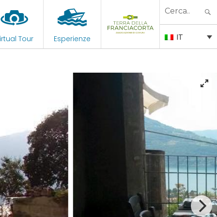
Search
for:
IT
irtual Tour
Esperienze