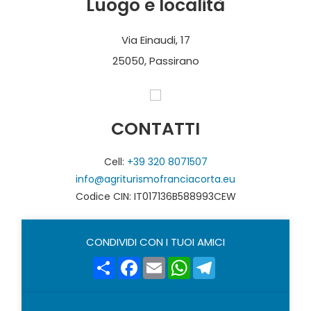
Luogo e località
Via Einaudi, 17
25050, Passirano
CONTATTI
Cell:
+39 320 8071507
info@agriturismofranciacorta.eu
Codice CIN: IT017136B588993CEW
CONDIVIDI CON I TUOI AMICI
Share
Facebook
Email
WhatsApp
Telegram