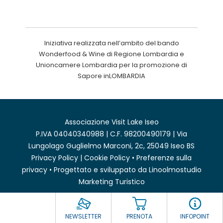
Iniziativa realizzata nell’ambito del bando
Wonderfood & Wine di Regione Lombardia e
Unioncamere Lombardia per la promozione di
Sapore inLOMBARDIA
Associazione Visit Lake Iseo
P.IVA 04040340988 | C.F. 98200490179 | Via
Lungolago Guglielmo Marconi, 2c, 25049 Iseo BS
Privacy Policy
|
Cookie Policy
•
Preferenze sulla
privacy
• Progettato e sviluppato da
Linoolmostudio
Marketing Turistico
NEWSLETTER
PRENOTA
INFOPOINT