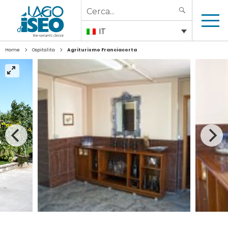
Search
SEARCH
for:
IT
>
>
Home
Ospitalita
Agriturismo Franciacorta