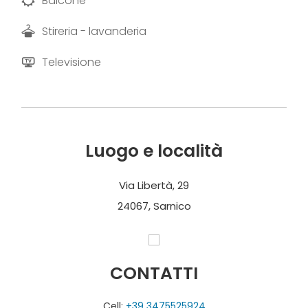
Balcone
bicicletta immersi in panorami unici.
Stireria - lavanderia
Foto e testi forniti da “Appartamento Brolo al Lago”
Televisione
Luogo e località
Via Libertà, 29
24067, Sarnico
CONTATTI
Cell:
+39 3475525924