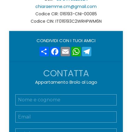
chiaraemme.cm@gmail.com
Codice CIR: 016193-CNI-00085
Codice CIN: IT016193C2WRHPWM6N
CONDIVIDI CON I TUOI AMICI
Share
Facebook
Email
WhatsApp
Telegram
CONTATTA
Appartamento Brolo al Lago
N
o
m
E
e
m
e
a
c
T
i