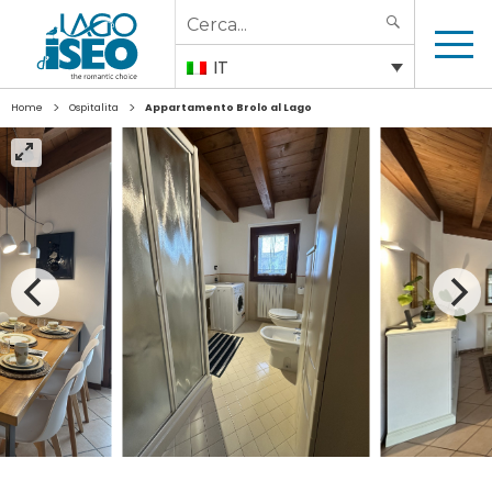
Search
SEARCH
for:
IT
>
>
Home
Ospitalita
Appartamento Brolo al Lago