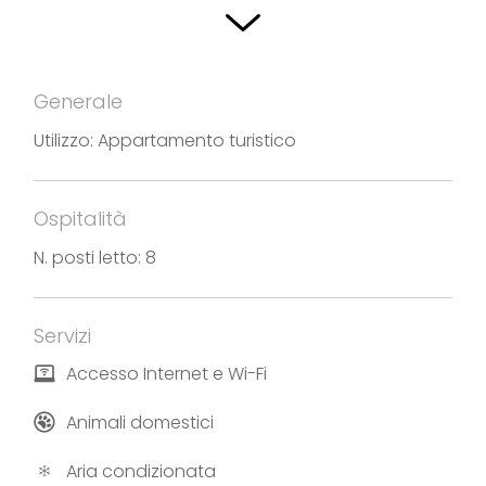
deposito sci, di un parco giochi per bambini e di un
parcheggio gratuito.
Generale
Fotografie e testi forniti da Appartamento
Sebino
Utilizzo: Appartamento turistico
Ospitalità
N. posti letto: 8
Servizi
Accesso Internet e Wi-Fi
Animali domestici
Aria condizionata