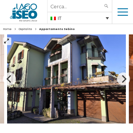
Search
SEARCH
for:
IT
>
>
Home
Ospitalita
Appartamento Sebino