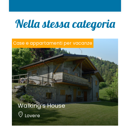
p
o
l
i
Nella stessa categoria
c
y
*
Case e appartamenti per vacanze
Walking’s House
Lovere