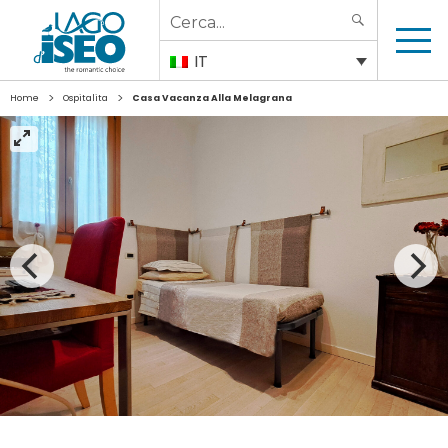
Search
SEARCH
for:
IT
>
>
Home
Ospitalita
Casa Vacanza Alla Melagrana