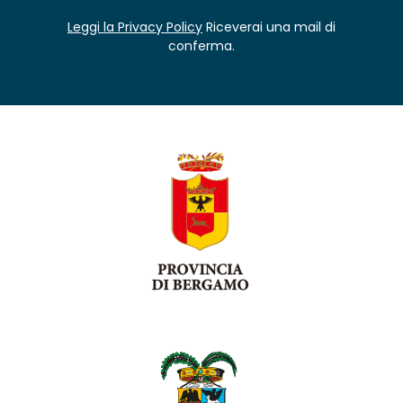
Leggi la Privacy Policy
Riceverai una mail di
conferma.