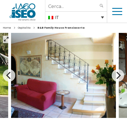
Search
SEARCH
for:
IT
>
>
Home
Ospitalita
B&B Family House Franciacorta