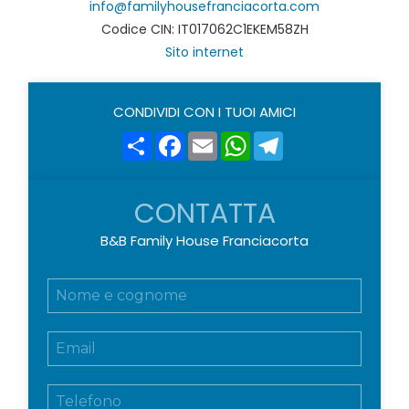
info@familyhousefranciacorta.com
Codice CIN: IT017062C1EKEM58ZH
Sito internet
CONDIVIDI CON I TUOI AMICI
Share
Facebook
Email
WhatsApp
Telegram
CONTATTA
B&B Family House Franciacorta
N
o
m
E
e
m
e
a
c
T
i
o