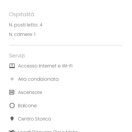
L’appartamento è condizionato, ed è disponibile al
piano terra una service room dove conferire i rifiuti.
Ospitalità
E’ possibile inoltre noleggiare due biciclette.
N. posti letto: 4
N. camere: 1
Testo ed immagini forniti da Casa Dagu
Servizi
Accesso Internet e Wi-Fi
Aria condizionata
Ascensore
Balcone
Centro Storico