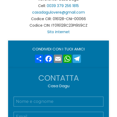
Cell:
0039 379 256 1815
casadagulovere@gmail.com
Codice CIR: 016128-CNI-00066
Codice CIN: IT016128C23PI9S9CZ
Sito internet
CONDIVIDI CON I TUOI AMICI
Share
Facebook
Email
WhatsApp
Telegram
CONTATTA
Casa Dagu
N
o
m
E
e