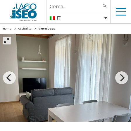
Search
SEARCH
for:
IT
>
>
Home
Ospitalita
Casa Dagu