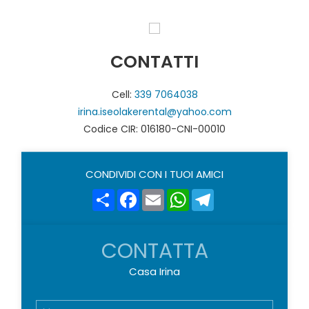
CONTATTI
Cell:
339 7064038
irina.iseolakerental@yahoo.com
Codice CIR: 016180-CNI-00010
CONDIVIDI CON I TUOI AMICI
Share
Facebook
Email
WhatsApp
Telegram
CONTATTA
Casa Irina
N