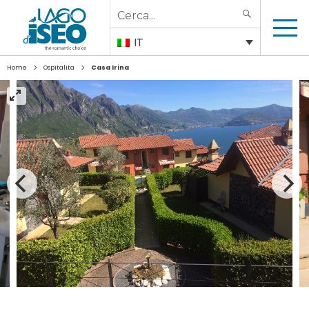
Search
SEARCH
for:
IT
>
>
Home
Ospitalita
Casa Irina