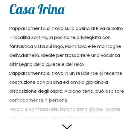
Casa Irina
L’appartamento si trova sulla collina di Riva di Solto
– località Zorzino, in posizione privilegiata con
fantastica vista sul lago, Montisola e le montagne
dell’Adamello. Ideale per trascorrere una vacanza
all’insegna della quiete e del relax.
L’appartamento si trova in un residence di recente
costruzione con piscina ed ampio giardino a
disposizione degli ospiti. A piano terra, può ospitare
comodamente 4 persone.
Ampio e confortevole, ha una zona giorno-cucina
con un comodo divano ed il tavolo da pranzo.
Piccolo giardino privato con vista sulla piscina e sul