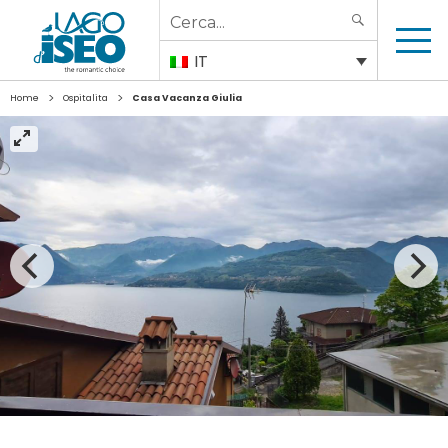
Search
SEARCH
for:
IT
>
>
Home
Ospitalita
Casa Vacanza Giulia