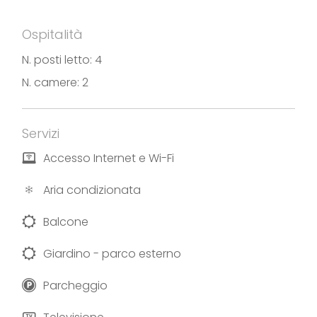
Km dal lungolago.
Ospitalità
Fotografie e testi forniti da Casa Vacanza Giulia.
N. posti letto: 4
N. camere: 2
Servizi
Accesso Internet e Wi-Fi
Aria condizionata
Balcone
Giardino - parco esterno
Parcheggio