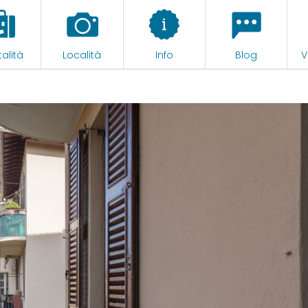
alità
Località
Info
Blog
V