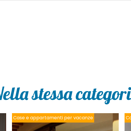
ella stessa categor
Case e appartamenti per vacanze
Ca