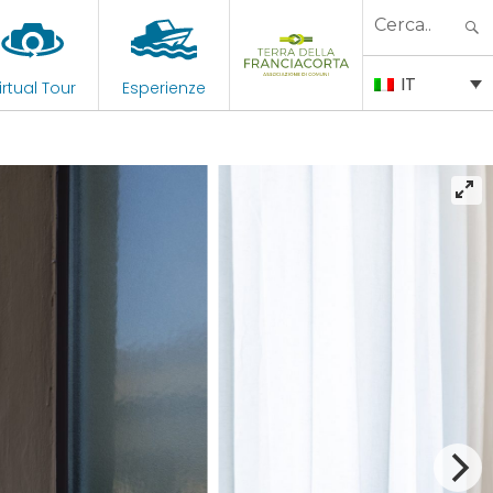
Search
for:
IT
irtual Tour
Esperienze