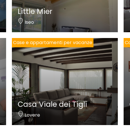
Little Mier
Iseo
Case e appartamenti per vacanze
Ca
Casa Viale dei Tigli
Lovere