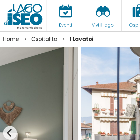
Eventi
Vivi il lago
Ospit
>
>
Home
Ospitalita
I Lavatoi