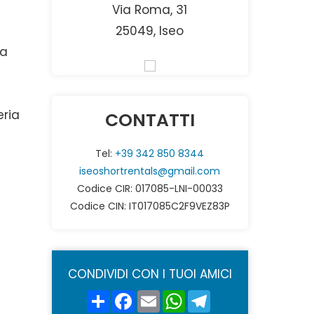
Via Roma, 31
25049, Iseo
ma
eria
CONTATTI
Tel:
+39 342 850 8344
iseoshortrentals@gmail.com
Codice CIR: 017085-LNI-00033
Codice CIN: IT017085C2F9VEZ83P
CONDIVIDI CON I TUOI AMICI
Share
Facebook
Email
WhatsApp
Telegram