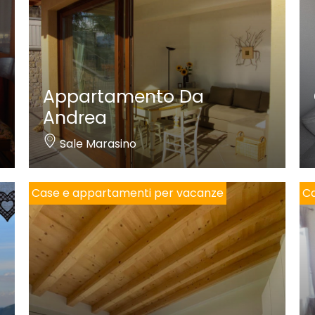
Appartamento Da
Andrea
Sale Marasino
Case e appartamenti per vacanze
Ca