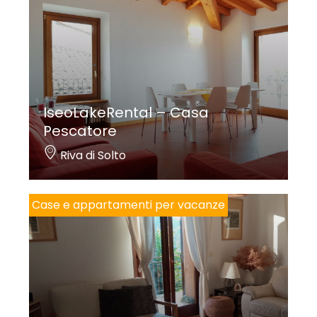
IseoLakeRental – Casa
Pescatore
Riva di Solto
Case e appartamenti per vacanze