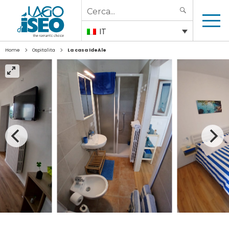
Search
SEARCH
for:
IT
>
>
Home
Ospitalita
La casa IdeAle