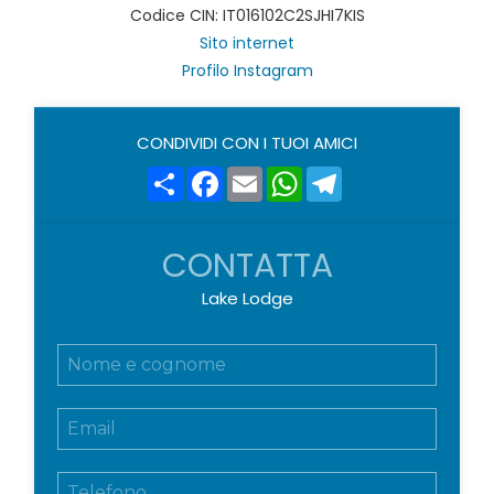
Codice CIN: IT016102C2SJHI7KIS
Sito internet
Profilo Instagram
CONDIVIDI CON I TUOI AMICI
Share
Facebook
Email
WhatsApp
Telegram
CONTATTA
Lake Lodge
N
o
m
E
e
m
e
a
c
T
i
o