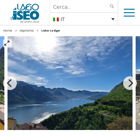
Search
SEARCH
for:
IT
>
>
Home
Ospitalita
Lake Lodge