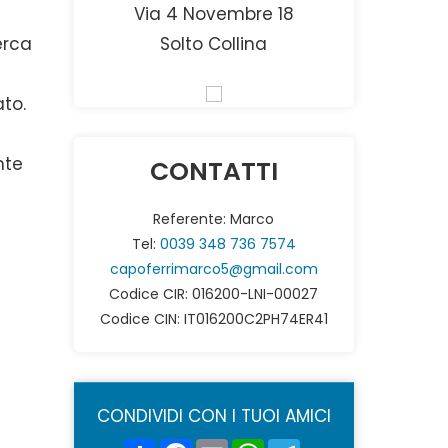
Via 4 Novembre 18
erca
Solto Collina
l
to.
nte
CONTATTI
Referente: Marco
Tel:
0039 348 736 7574
capoferrimarco5@gmail.com
Codice CIR: 016200-LNI-00027
Codice CIN: IT016200C2PH74ER41
CONDIVIDI CON I TUOI AMICI
Share
Facebook
Email
WhatsApp
Telegram