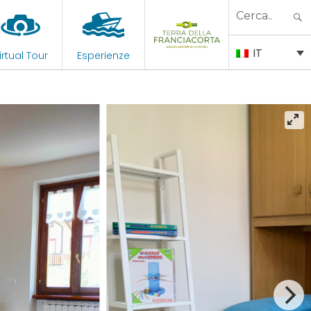
Search
for:
IT
irtual Tour
Esperienze