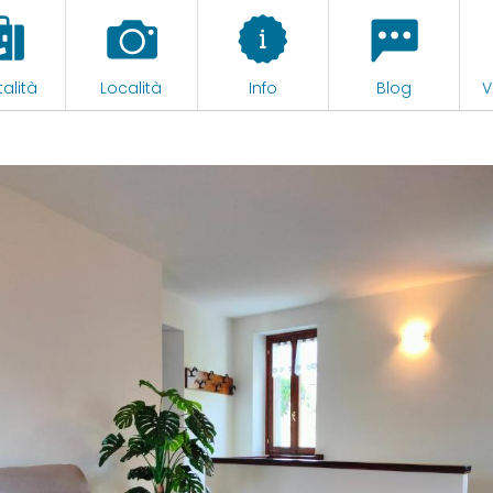
alità
Località
Info
Blog
V