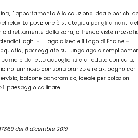
lina, l’ appartamento è la soluzione ideale per chi c
l relax. La posizione è strategica per gli amanti de
ono direttamente dalla zona, offrendo viste mozzafia
ndidi laghi – il Lago d’Iseo e il Lago di Endine –
rt acquatici, passeggiate sul lungolago o sempliceme
 2 camere da letto accoglienti e arredate con cura;
orno luminoso con zona pranzo e relax; bagno con
rvizio; balcone panoramico, ideale per colazioni
il paesaggio collinare.
. 17869 del 6 dicembre 2019