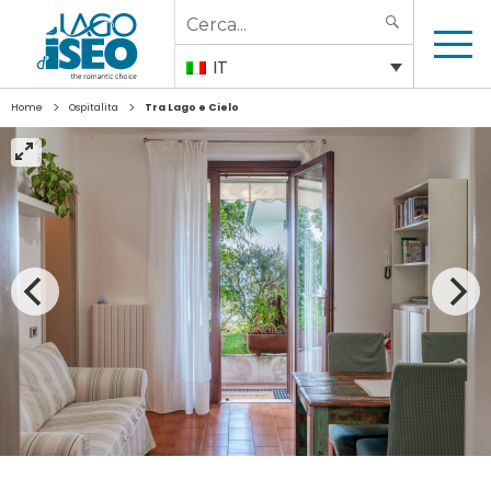
Search
SEARCH
for:
IT
>
>
Home
Ospitalita
Tra Lago e Cielo