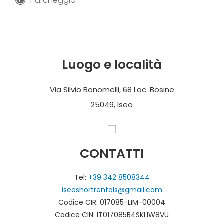
Parcheggio
Foto e testi forniti da “Tra Lago e Cielo”.
Luogo e località
Via Silvio Bonomelli, 68 Loc. Bosine
25049, Iseo
CONTATTI
Tel:
+39 342 8508344
iseoshortrentals@gmail.com
Codice CIR: 017085-LIM-00004
Codice CIN: IT017085B4SKLIW8VU