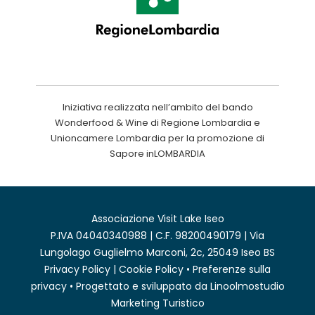
Iniziativa realizzata nell’ambito del bando
Wonderfood & Wine di Regione Lombardia e
Unioncamere Lombardia per la promozione di
Sapore inLOMBARDIA
Associazione Visit Lake Iseo
P.IVA 04040340988 | C.F. 98200490179 | Via
Lungolago Guglielmo Marconi, 2c, 25049 Iseo BS
Privacy Policy
|
Cookie Policy
•
Preferenze sulla
privacy
• Progettato e sviluppato da
Linoolmostudio
Marketing Turistico