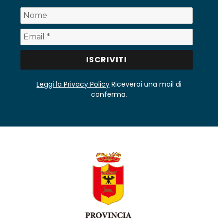
Leggi la Privacy Policy
Riceverai una mail di
conferma.