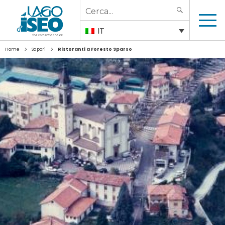
Search
SEARCH
for:
IT
>
>
Home
Sapori
Ristoranti a Foresto Sparso