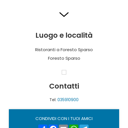
IL PLATANO DA GIRA
Via Franzi, 5
Luogo e località
T. +39 035 930118
Chiuso Martedì e Mercoledì sera
Ristoranti a Foresto Sparso
Cucina locale
Foresto Sparso
SAN GIOVANNI DELLE FORMICHE
Contatti
Via San Giovanni
Tel:
035910900
T. +39 035 839599
Su prenotazione
Cucina italiana
CONDIVIDI CON I TUOI AMICI
Share
Facebook
Email
WhatsApp
Telegram